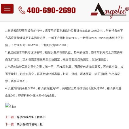
您当前位置：
案例中心
>
某重型包装工程案例
Toggle
navigation
某重型包装工程案例
1.此类项目型重型设备的打包，需要用的叉车承载吨位预计在8t或者10t的左右，所有托盘的下
方高度要能够满足叉车插齿进叉，一般下方用料为90*140，一般用90*120+90*20的木料上下拼
接，下方间距为1000-1200，上方间距为800-1000；
2.
底座
的垫木与挑方现场装钉，根据设备来调整托盘、垫木的位置，垫木与挑方与上方需要用
自攻钉固定，垫木也需要用三角型挡块固定，端面需要用挡块固定，自攻钉连接；
3.产品的防护工作为重中之重，第一层，用PE膜包裹，再用蓝色缠绕膜裹紧，再套真空袋，放
置干燥剂，热封抽真空，再蓝色缠绕膜裹紧，封箱，撑料、压木压紧，箱子顶部钉气泡膜防
水，再套蓝雨布；
4.长度方向的余量为300，箱子的宽度为200，两端留三角形挡块的长度尺寸100，箱子的高度
余量200，即撑料100+压木90+50的余量。
上一篇：
异形机械设备工程案例
下一篇：
某设备出口包装工程