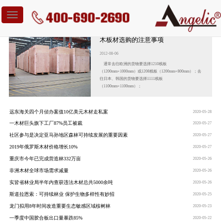
Toggle
navigation
木板材选购的注意事项
2012-08-06
通常去往欧洲的货物要选择1210栈板
（1200mm×1000mm）或1208栈板（1200mm×800mm）；去
往日本、韩国的货物要选择1111栈板
（1100mm×1100mm）；
远东海关四个月侦办案值10亿美元木材走私案
2020-05-28
一木材巨头旗下工厂87%员工被裁
2020-05-27
社区参与是决定亚马孙地区森林可持续发展的重要因素
2020-05-27
2019年俄罗斯木材价格增长10%
2020-05-27
重庆市今年已完成营造林332万亩
2020-05-26
非洲木材全球市场需求减量
2020-05-26
实皆省林业局半年内查获违法木材总共5000余吨
2020-05-26
斯道拉恩索：可持续林业 保护生物多样性有妙招
2020-05-25
龙门拟用8年时间改造重要生态敏感区域桉树林
2020-05-23
一季度中国胶合板出口量暴跌85%
2020-05-22