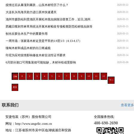
疫情过后从暴涨到暴跌，山东木材经历了什么？
2020-05-22
大连长兴岛海关助力进口原木快速通关
2020-05-21
池州市森防站到贵池区开展松木线虫病除治督查工作，近日,池州市森防站站长汪文凯一行三人在贵池区开展松木线虫病除治督“回头看”督查工作
2020-05-15
西藏日喀则市林草局依法开展木材检疫专项检查防范松材线虫病等
2020-05-15
刨光在胶合木生产中的重要作用
2020-05-15
一周市场：张家港木材走货是平常的1/4至1/3（4.13-4.17）
2020-05-15
缅甸木材和成品木材的出口将减税
2020-05-14
印尼为应对疫情影响修改木材合法性证书要求
2020-05-14
6月部分港口可用集装箱可能短缺，木材补给或受影响
2020-05-09
1
2
3
4
5
6
7
8
9
10
11
12
236
下一
页
尾页
联系我们
查看更多
安捷包装（苏州）股份有限公司
全国服务热线:
400-690-2690
网址：http://www.angelic.com.cn
地址：江苏省苏州市吴中区临湖镇浦庄和安路