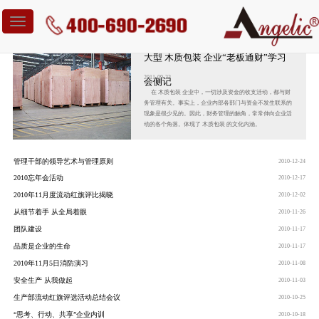
Toggle
navigation
大型 木质包装 企业“老板通财”学习
2011-09-22
会侧记
在 木质包装 企业中，一切涉及资金的收支活动，都与财
务管理有关。事实上，企业内部各部门与资金不发生联系的
现象是很少见的。因此，财务管理的触角，常常伸向企业活
动的各个角落。体现了 木质包装 的文化内涵。
管理干部的领导艺术与管理原则
2010-12-24
2010忘年会活动
2010-12-17
2010年11月度流动红旗评比揭晓
2010-12-02
从细节着手 从全局着眼
2010-11-26
团队建设
2010-11-17
品质是企业的生命
2010-11-17
2010年11月5日消防演习
2010-11-08
安全生产 从我做起
2010-11-03
生产部流动红旗评选活动总结会议
2010-10-25
“思考、行动、共享”企业内训
2010-10-18