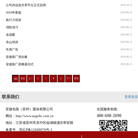
公司内信息共享平台正式启用
2010-10-13
2010年夜饭
2010-06-14
执行力培训
2010-06-12
消防演习
2010-06-12
送温暖
2010-06-12
东山培训
2010-06-12
车身广告
2010-06-12
安捷新厂房在建
2010-06-12
安捷新厂房奠基仪式
2010-06-12
首页
上一
6
7
8
9
下一
尾页
165
页
页
联系我们
查看更多
安捷包装（苏州）股份有限公司
全国服务热线:
400-690-2690
网址：http://www.angelic.com.cn
地址：江苏省苏州市吴中区临湖镇浦庄和安路
备案号：
苏ICP备12049070号-1
苏公网安备 32050602011032号