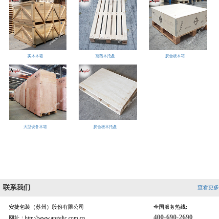
实木木箱
熏蒸木托盘
胶合板木箱
大型设备木箱
胶合板木托盘
联系我们
查看更多
安捷包装（苏州）股份有限公司
全国服务热线:
400-690-2690
网址：http://www.angelic.com.cn