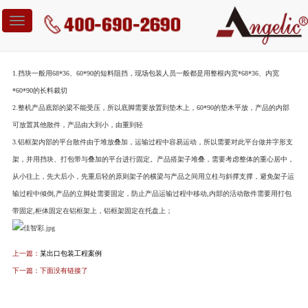
您当前位置：
案例中心
>
某设备包装工程案例
Toggle
navigation
某设备包装工程案例
1.挡块一般用68*36、60*90的短料阻挡，现场包装人员一般都是用整根内宽*68*36、内宽
*60*90的长料裁切
2.整机产品底部的梁不能受压，所以底脚需要放置到垫木上，60*90的垫木平放，产品的内部
可放置其他散件，产品由大到小，由重到轻
3.铝框架内部的平台散件由于堆放叠加，运输过程中容易运动，所以需要对此平台做井字形支
架，并用挡块、打包带与叠加的平台进行固定。产品搭架子堆叠，需要考虑整体的重心居中，
从小往上，先大后小，先重后轻的原则架子的横梁与产品之间用立柱与斜撑支撑，避免架子运
输过程中倾倒,产品的立脚处需要固定，防止产品运输过程中移动,内部的活动散件需要用打包
带固定,柜体固定在铝框架上，铝框架固定在托盘上；
上一篇：
某出口包装工程案例
下一篇：下面没有链接了