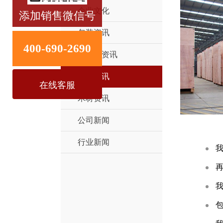
企业文化
包装资讯
危险品资讯
机械资讯
木材资讯
公司新闻
行业新闻
再