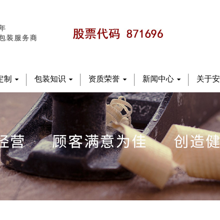
年
包装服务商
定制
包装知识
资质荣誉
新闻中心
关于