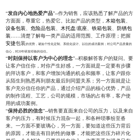
“
发自内心地热爱产品
”--作为销售，应该熟悉了解产品的方
方面面，尊重它，热爱它。比如产品的类型，
木箱包装
、
设备包装
、
危险品包装
、
木托盘
/
底座
、
铁箱包装
、
防锈包
装
……清楚了解每一类产品的适用范围、工作原理；把握
安捷
包装
的优势，诸如个性化定制、系统化设计、以往的成功案例；对公司产品质量的
信心，对20年研发经验的信任。
“
时刻保持以客户为中心的理念
”
--
积极解答客户的疑问。
要
让客户信任你，对你产生好感，一方面就是一定要有步骤
的拜访客户，和客户增加沟通的机会和频率，让客户跟你
从陌生到熟悉再到朋友最后到同盟关系；另一方面就是让
客户充分信任你的产品，通过介绍产品的核心优势，产品
的制作流程、工艺，公司的规模，市场的占有率，客户使
用的成功案例。
“
保持必胜的信念
”--
销售要直面来自公司的压力，以及来自
客户的压力，有时候压力混杂一起，和各种琐事纷至沓
来。一方面不要玻璃心，另一方面，要知道这些压力背后
的原因，才能去有目的性的做事，才能把这些压力碎片化