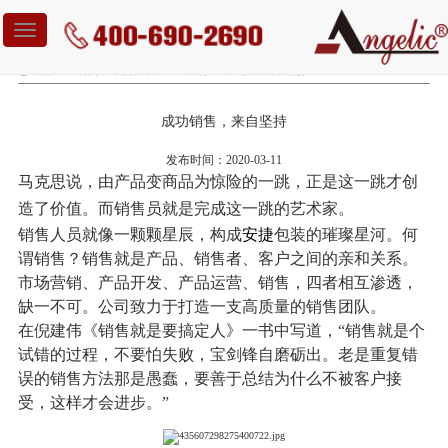
Toggle
navigation
您当前位置：
首页
-
新闻资讯
-
企业文化
-
成功销售，来自坚持
成功销售，来自坚持
发布时间：2020-03-11
马克思说，由产品变商品为惊险的一跳，正是这一跳才创
造了价值。而销售员就是完成这一跳的艺术家。
销售人员就像一颗颗星辰，构成
安捷
包装的璀璨星河。何
谓销售？销售就是产品、销售者、客户之间的亲和关系。
市场营销、产品开发、产品运营、销售，四者相互渗透，
缺一不可。公司致力于
打造一支高质量的销售团队。
在倪建伟《销售就是要搞定人》一书中写道，
“销售就是个
试错的过程，不要怕失败，宝剑锋自磨砺出。老是重复错
误的销售方法那是愚蠢，要善于总结为什么不被客户接
受，这样才会进步。”