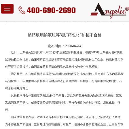
Toggle
navigation
您当前位置：
首页
-
新闻资讯
-
行业新闻
-
钠钙玻璃输液瓶等3批“药包材”抽检不合格
钠钙玻璃输液瓶等3批“药包材”抽检不合格
发布时间：2020-04-14
近日，山东省药监局发布一则“药包材”质量监督抽检通告，根据2019年山东省药包材质量
监督抽检工作计划，山东省药监局组织各市市场监管局对全省药包材生产企业、药包材使用单
位开展了监督抽样，由国家食药监局济南药品包装材料检验中心实施检验。
通告显示，2019年该局共完成药包材抽检201批(含应急抽检27批)，重点对山东省内高风险
药包材和上一年度抽检不合格的药包材品种进行监督抽检。经检验，符合标准规定198批，不
符合标准规定3批。
从抽检不符合标准规定的3批品种名单来看，涉及的药包材分别为钠钙玻璃输液瓶、聚氯
乙烯固体药用硬片、低密度聚乙烯药用滴眼剂瓶，不符合项目的分别为外观、易氧化物、外
观。
山东省药监局表示，对本次公告不符合标准规定的药包材，监管部门已依法进行了查封、
责令停止生产和使用、监督处理等控制措施；对生产、使用不合格药包材的企业，已由相关市