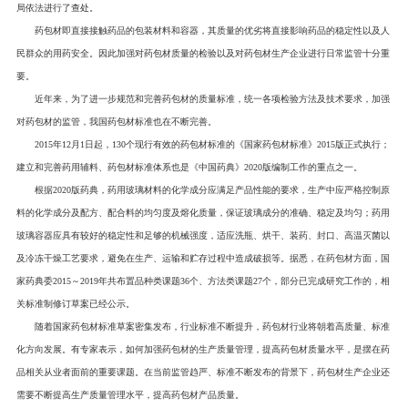
局依法进行了查处。
药包材即直接接触药品的包装材料和容器，其质量的优劣将直接影响药品的稳定性以及人
民群众的用药安全。因此加强对药包材质量的检验以及对药包材生产企业进行日常监管十分重
要。
近年来，为了进一步规范和完善药包材的质量标准，统一各项检验方法及技术要求，加强
对药包材的监管，我国药包材标准也在不断完善。
2015年12月1日起，130个现行有效的药包材标准的《国家药包材标准》2015版正式执行；
建立和完善药用辅料、药包材标准体系也是《中国药典》2020版编制工作的重点之一。
根据2020版药典，药用玻璃材料的化学成分应满足产品性能的要求，生产中应严格控制原
料的化学成分及配方、配合料的均匀度及熔化质量，保证玻璃成分的准确、稳定及均匀；药用
玻璃容器应具有较好的稳定性和足够的机械强度，适应洗瓶、烘干、装药、封口、高温灭菌以
及冷冻干燥工艺要求，避免在生产、运输和贮存过程中造成破损等。据悉，在药包材方面，国
家药典委2015～2019年共布置品种类课题36个、方法类课题27个，部分已完成研究工作的，相
关标准制修订草案已经公示。
随着国家药包材标准草案密集发布，行业标准不断提升，药包材行业将朝着高质量、标准
化方向发展。有专家表示，如何加强药包材的生产质量管理，提高药包材质量水平，是摆在药
品相关从业者面前的重要课题。在当前监管趋严、标准不断发布的背景下，药包材生产企业还
需要不断提高生产质量管理水平，提高药包材产品质量。