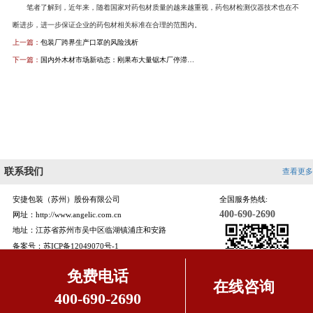
笔者了解到，近年来，随着国家对药包材质量的越来越重视，药包材检测仪器技术也在不
断进步，进一步保证企业的药包材相关标准在合理的范围内。
上一篇：
包装厂跨界生产口罩的风险浅析
下一篇：
国内外木材市场新动态：刚果布大量锯木厂停滞…
联系我们
查看更多
安捷包装（苏州）股份有限公司
全国服务热线:
400-690-2690
网址：http://www.angelic.com.cn
地址：江苏省苏州市吴中区临湖镇浦庄和安路
备案号：
苏ICP备12049070号-1
苏公网安备 32050602011032号
免费电话
在线咨询
400-690-2690