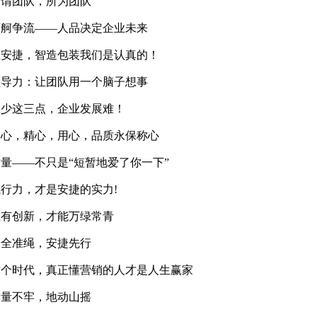
何谓团队，所为团队
百舸争流——人品决定企业未来
在安捷，智造包装我们是认真的！
领导力：让团队用一个脑子想事
缺少这三点，企业发展难！
细心，精心，用心，品质永保称心
量——不只是“短暂地爱了你一下”
执行力，才是安捷的实力!
惟有创新，才能万绿常青
安全准绳，安捷先行
这个时代，真正懂营销的人才是人生赢家
质量不牢，地动山摇